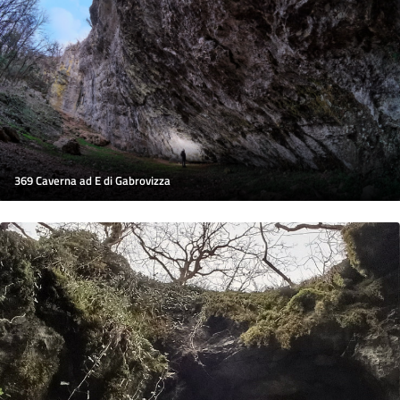
369 Caverna ad E di Gabrovizza