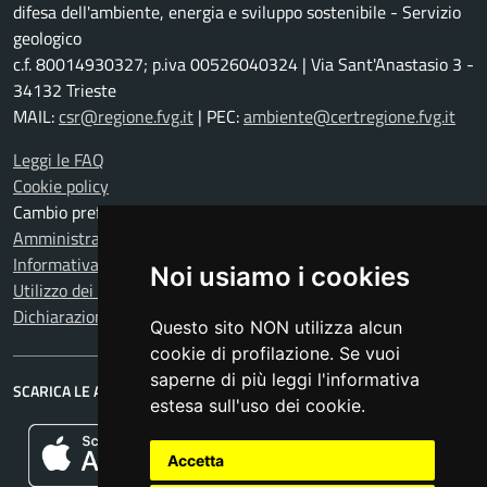
difesa dell'ambiente, energia e sviluppo sostenibile - Servizio
geologico
c.f. 80014930327; p.iva 00526040324 | Via Sant'Anastasio 3 -
34132 Trieste
MAIL:
csr@regione.fvg.it
| PEC:
ambiente@certregione.fvg.it
Leggi le FAQ
Cookie policy
Cambio preferenze cookie
Amministrazione trasparente
Informativa privacy
Noi usiamo i cookies
Utilizzo dei dati
Dichiarazione di accessibilità
Questo sito NON utilizza alcun
cookie di profilazione. Se vuoi
saperne di più leggi l'informativa
SCARICA LE APP
estesa sull'uso dei cookie.
Accetta