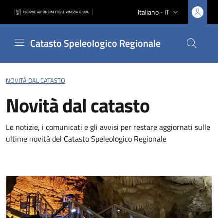
Vai ai contenuti
Vai al footer
Italiano - IT
Lingua attiva:
Catasto Speleologico Regionale
Cerca nel
NOVITÀ DAL CATASTO
Novità dal catasto
Le notizie, i comunicati e gli avvisi per restare aggiornati sulle
ultime novità del Catasto Speleologico Regionale