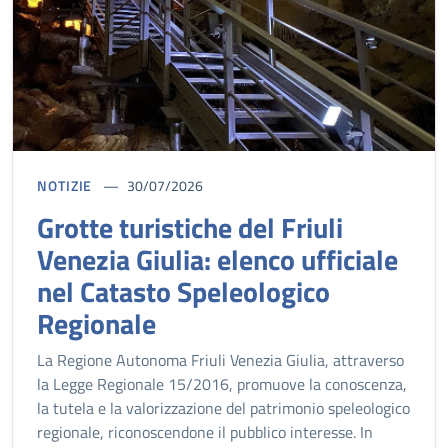
NOTIZIE
30/07/2026
Grotte turistiche del Friuli
Venezia Giulia: elenco ufficiale
nel Catasto Speleologico
Regionale
La Regione Autonoma Friuli Venezia Giulia, attraverso
la Legge Regionale 15/2016, promuove la conoscenza,
la tutela e la valorizzazione del patrimonio speleologico
regionale, riconoscendone il pubblico interesse. In