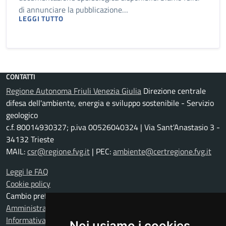
di annunciare la pubblicazione…
LEGGI TUTTO
CONTATTI
Regione Autonoma Friuli Venezia Giulia
Direzione centrale
difesa dell'ambiente, energia e sviluppo sostenibile - Servizio
geologico
c.f. 80014930327; p.iva 00526040324 | Via Sant'Anastasio 3 -
34132 Trieste
MAIL:
csr@regione.fvg.it
| PEC:
ambiente@certregione.fvg.it
Leggi le FAQ
Cookie policy
Cambio preferenze cookie
Amministrazione trasparente
Informativa privacy
Noi usiamo i cookies