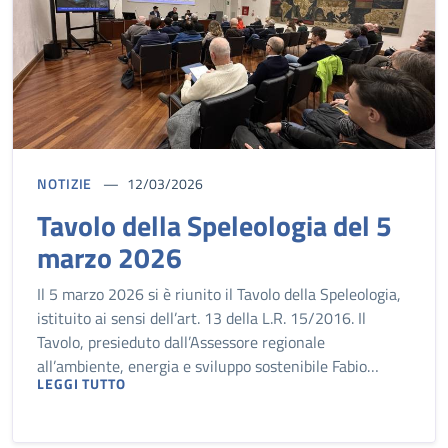
NOTIZIE
12/03/2026
Tavolo della Speleologia del 5
marzo 2026
Il 5 marzo 2026 si è riunito il Tavolo della Speleologia,
istituito ai sensi dell’art. 13 della L.R. 15/2016. Il
Tavolo, presieduto dall’Assessore regionale
all’ambiente, energia e sviluppo sostenibile Fabio…
LEGGI TUTTO