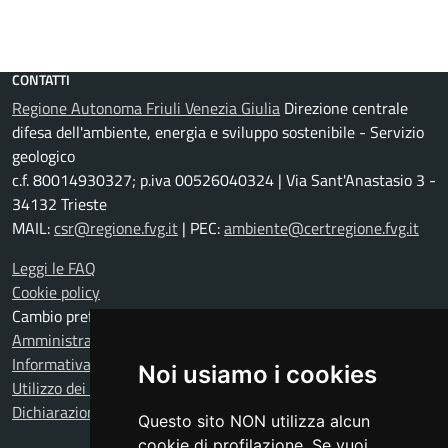
CONTATTI
Regione Autonoma Friuli Venezia Giulia
Direzione centrale
difesa dell'ambiente, energia e sviluppo sostenibile - Servizio
geologico
c.f. 80014930327; p.iva 00526040324 | Via Sant'Anastasio 3 -
34132 Trieste
MAIL:
csr@regione.fvg.it
| PEC:
ambiente@certregione.fvg.it
Leggi le FAQ
Cookie policy
Cambio preferenze cookie
Amministrazione trasparente
Informativa privacy
Noi usiamo i cookies
Utilizzo dei dati
Dichiarazione di accessibilità
Questo sito NON utilizza alcun
cookie di profilazione. Se vuoi