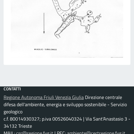
CONTATTI
Regione Autonoma Friuli Venezia Giulia
Direzione centrale
difesa dell'ambiente, energia e sviluppo sostenibile - Servizio
geologico
c.f. 80014930327; p.iva 00526040324 | Via Sant'Anastasio 3 -
34132 Trieste
MAIL:
csr@regione.fvg.it
| PEC:
ambiente@certregione.fvg.it