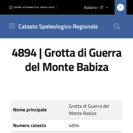
Vai ai contenuti
Vai al footer
Italiano - IT
Lingua attiva:
Catasto Speleologico Regionale
Cerca nel
4894 | Grotta di Guerra
del Monte Babiza
Nomi e numeri catastali
Grotta di Guerra del
Nome principale
Monte Babiza
Numero catasto
4894