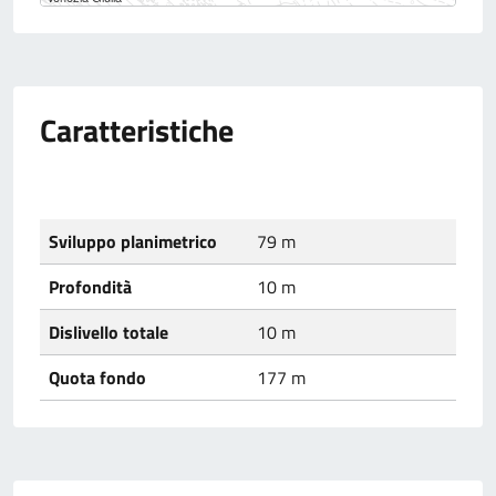
Caratteristiche
Sviluppo planimetrico
79 m
Profondità
10 m
Dislivello totale
10 m
Quota fondo
177 m