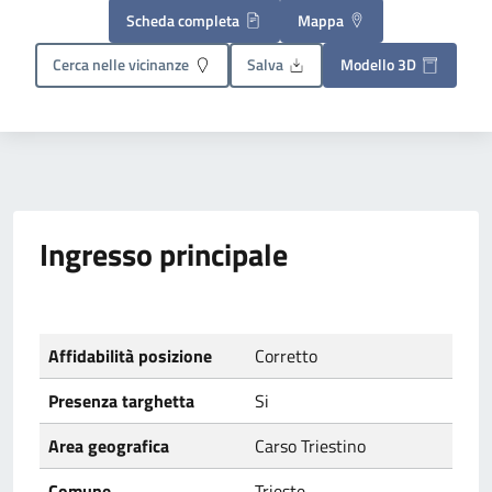
Scheda completa
Mappa
Cerca nelle vicinanze
Salva
Modello 3D
Ingresso principale
Affidabilità posizione
Corretto
Presenza targhetta
Si
Area geografica
Carso Triestino
Comune
Trieste