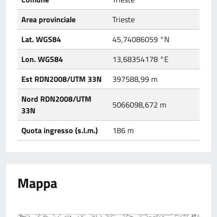
Area provinciale
Trieste
Lat. WGS84
45,74086059 °N
Lon. WGS84
13,68354178 °E
Est RDN2008/UTM 33N
397588,99 m
Nord RDN2008/UTM
5066098,672 m
33N
Quota ingresso (s.l.m.)
186 m
Mappa