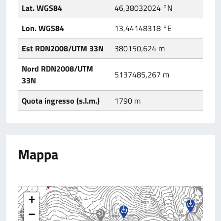
Lat. WGS84
46,38032024 °N
Lon. WGS84
13,44148318 °E
Est RDN2008/UTM 33N
380150,624 m
Nord RDN2008/UTM
5137485,267 m
33N
Quota ingresso (s.l.m.)
1790 m
Mappa
+
−