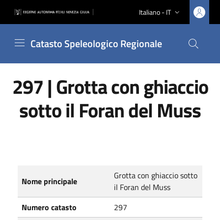
Vai ai contenuti
Vai al footer
Italiano - IT
Lingua attiva:
Catasto Speleologico Regionale
Cerca nel
297 | Grotta con ghiaccio
sotto il Foran del Muss
Nomi e numeri catastali
Grotta con ghiaccio sotto
Nome principale
il Foran del Muss
Numero catasto
297