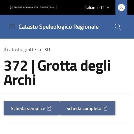
Vai ai contenuti
Vai al footer
Italiano - IT
Lingua attiva:
Catasto Speleologico Regionale
Cerca nel
Il catasto grotte ->
3D
372 | Grotta degli
Archi
Scheda semplice
Scheda completa