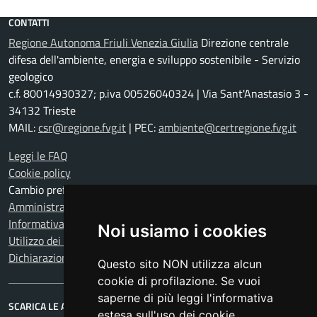
CONTATTI
Regione Autonoma Friuli Venezia Giulia
Direzione centrale
difesa dell'ambiente, energia e sviluppo sostenibile - Servizio
geologico
c.f. 80014930327; p.iva 00526040324 | Via Sant'Anastasio 3 -
34132 Trieste
MAIL:
csr@regione.fvg.it
| PEC:
ambiente@certregione.fvg.it
Leggi le FAQ
Cookie policy
Cambio preferenze cookie
Amministrazione trasparente
Informativa privacy
Noi usiamo i cookies
Utilizzo dei dati
Dichiarazione di accessibilità
Questo sito NON utilizza alcun
cookie di profilazione. Se vuoi
saperne di più leggi l'informativa
SCARICA LE APP
estesa sull'uso dei cookie.