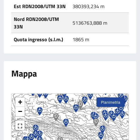
Est RDN2008/UTM 33N
380393,234 m
Nord RDN2008/UTM
5136763,888 m
33N
Quota ingresso (s.l.m.)
1865 m
Mappa
+
Planimetria
−