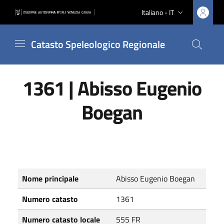
Vai ai contenuti
Vai al footer
Italiano - IT
Lingua attiva:
Catasto Speleologico Regionale
Cerca nel
1361 | Abisso Eugenio
Boegan
Nomi e numeri catastali
Nome principale
Abisso Eugenio Boegan
Numero catasto
1361
Numero catasto locale
555 FR