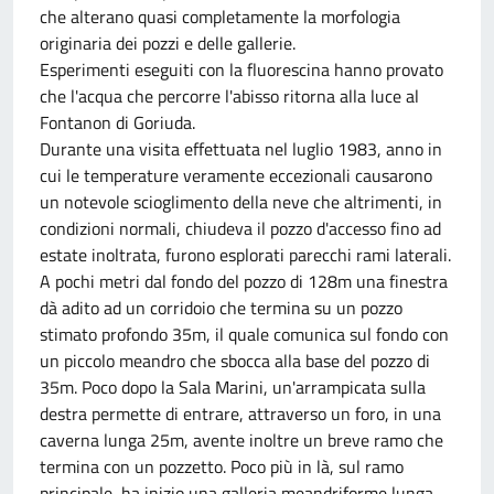
che alterano quasi completamente la morfologia
originaria dei pozzi e delle gallerie.
Esperimenti eseguiti con la fluorescina hanno provato
che l'acqua che percorre l'abisso ritorna alla luce al
Fontanon di Goriuda.
Durante una visita effettuata nel luglio 1983, anno in
cui le temperature veramente eccezionali causarono
un notevole scioglimento della neve che altrimenti, in
condizioni normali, chiudeva il pozzo d'accesso fino ad
estate inoltrata, furono esplorati parecchi rami laterali.
A pochi metri dal fondo del pozzo di 128m una finestra
dà adito ad un corridoio che termina su un pozzo
stimato profondo 35m, il quale comunica sul fondo con
un piccolo meandro che sbocca alla base del pozzo di
35m. Poco dopo la Sala Marini, un'arrampicata sulla
destra permette di entrare, attraverso un foro, in una
caverna lunga 25m, avente inoltre un breve ramo che
termina con un pozzetto. Poco più in là, sul ramo
principale, ha inizio una galleria meandriforme lunga