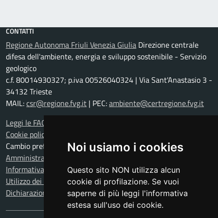
CONTATTI
Regione Autonoma Friuli Venezia Giulia
Direzione centrale
difesa dell'ambiente, energia e sviluppo sostenibile - Servizio
geologico
c.f. 80014930327; p.iva 00526040324 | Via Sant'Anastasio 3 -
34132 Trieste
MAIL:
csr@regione.fvg.it
| PEC:
ambiente@certregione.fvg.it
Leggi le FAQ
Cookie policy
Cambio preferenze cookie
Noi usiamo i cookies
Amministrazione trasparente
Informativa privacy
Questo sito NON utilizza alcun
Utilizzo dei dati
cookie di profilazione. Se vuoi
Dichiarazione di accessibilità
saperne di più leggi l'informativa
estesa sull'uso dei cookie.